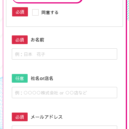
必須
同意する
必須
お名前
任意
社名or店名
必須
メールアドレス