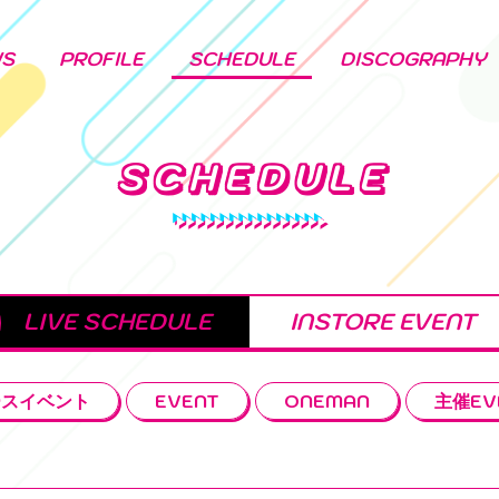
WS
PROFILE
SCHEDULE
DISCOGRAPHY
SCHEDULE
LIVE SCHEDULE
INSTORE EVENT
ースイベント
EVENT
ONEMAN
主催EV