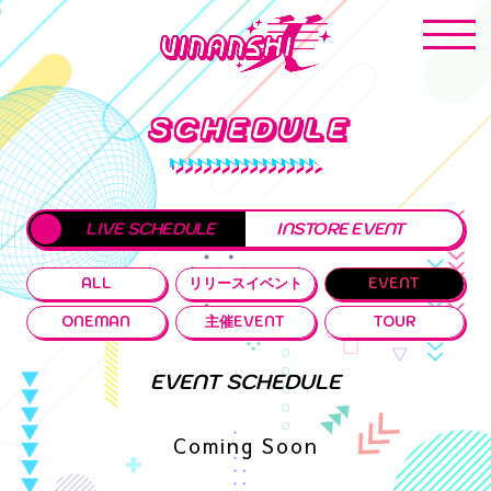
SCHEDULE
LIVE SCHEDULE
INSTORE EVENT
ALL
リリースイベント
EVENT
ONEMAN
主催EVENT
TOUR
EVENT SCHEDULE
Coming Soon