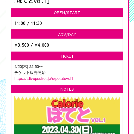
『ぽてとvol.1』
OPEN/START
11:00
/
11:30
ADV/DAY
¥3,500
/
¥4,000
TICKET
4/20(木) 22:50〜
チケット販売開始
https://t.livepocket.jp/e/potatovol1
NOTES