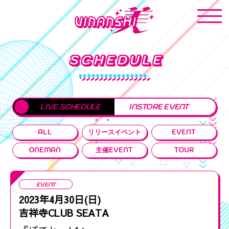
SCHEDULE
LIVE SCHEDULE
INSTORE EVENT
ALL
リリースイベント
EVENT
ONEMAN
主催EVENT
TOUR
EVENT
2023年4月30日(日)
吉祥寺CLUB SEATA