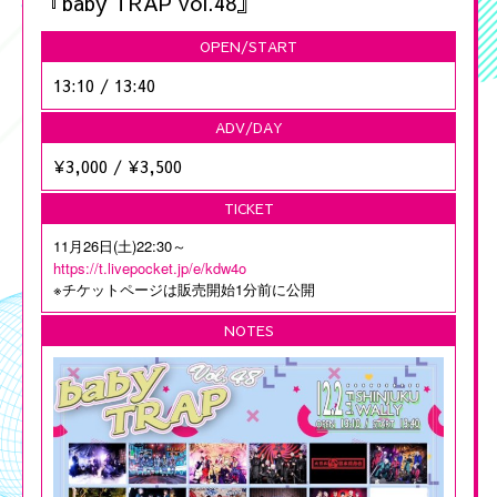
『baby TRAP vol.48』
OPEN/START
13:10
/
13:40
ADV/DAY
¥3,000
/
¥3,500
TICKET
11月26日(土)22:30～
https://t.livepocket.jp/e/kdw4o
※
1
チケットページは販売開始
分前に公開
NOTES