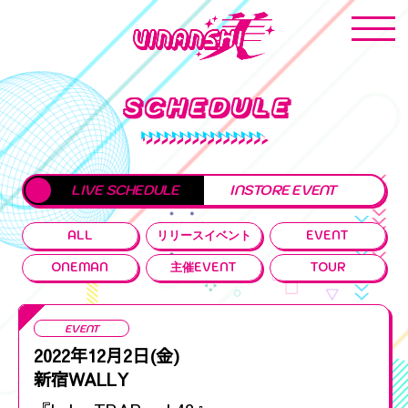
SCHEDULE
LIVE SCHEDULE
INSTORE EVENT
ALL
リリースイベント
EVENT
ONEMAN
主催EVENT
TOUR
EVENT
2022年12月2日(金)
新宿WALLY