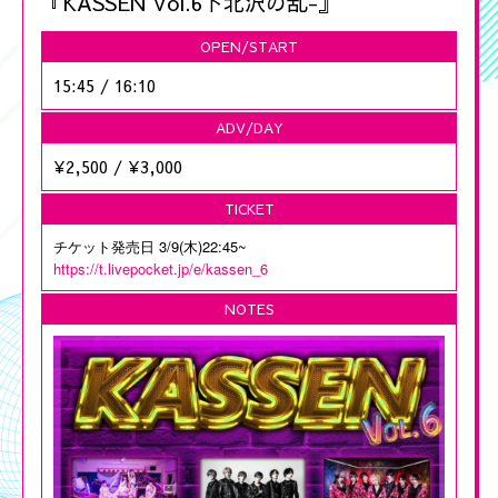
『KASSEN Vol.6下北沢の乱-』
OPEN/START
15:45
/
16:10
ADV/DAY
¥2,500
/
¥3,000
TICKET
チケット発売日 3/9(木)22:45~
https://t.livepocket.jp/e/kassen_6
NOTES