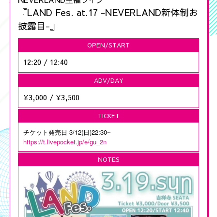
『LAND Fes. at.17 -NEVERLAND新体制お
披露目-』
OPEN/START
12:20
/
12:40
ADV/DAY
¥3,000
/
¥3,500
TICKET
チケット発売日 3/12(日)22:30~
https://t.livepocket.jp/e/gu_2n
NOTES