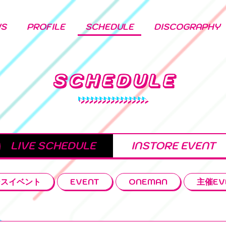
WS
PROFILE
SCHEDULE
DISCOGRAPHY
SCHEDULE
LIVE SCHEDULE
INSTORE EVENT
ースイベント
EVENT
ONEMAN
主催EV