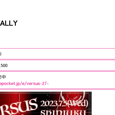
ALLY
0
,500
売中
vepocket.jp/e/versus-27-