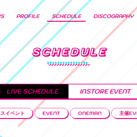
WS
PROFILE
SCHEDULE
DISCOGRAPHY
SCHEDULE
LIVE SCHEDULE
INSTORE EVENT
ースイベント
EVENT
ONEMAN
主催EV