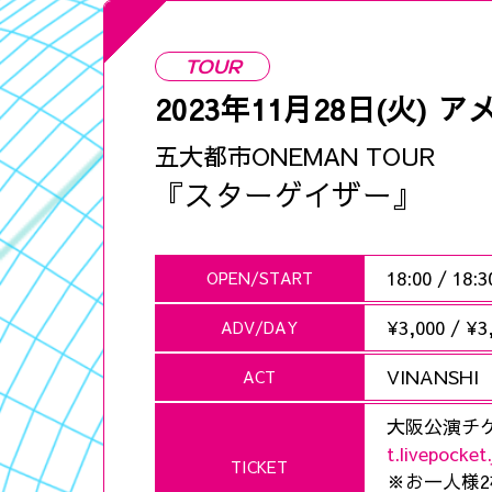
TOUR
2023年11月28日(火)
アメ
五大都市ONEMAN TOUR
『スターゲイザー』
18:00
/
18:3
OPEN/START
¥3,000
/
¥3
ADV/DAY
VINANSHI
ACT
大阪公演チ
t.livepocke
TICKET
※お一人様