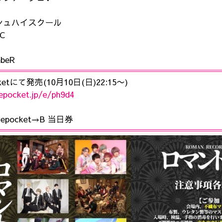
シュハイスクール
C
mbeR
cketにて発売(10月10日(日)22:15〜)
vepocket.jp/e/ph9d4
vepocket→B 当日券