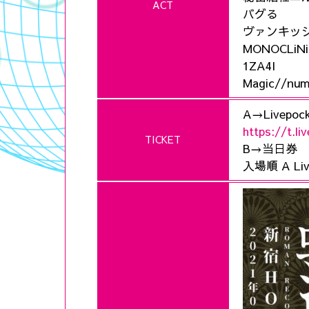
ACT
バグる
ヴァンキッ
MONOCLiNi
1ZA4I
Magic//nu
A→Livepo
https://t.li
TICKET
B→当日券
入場順 A Li