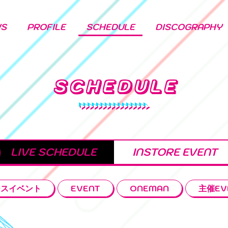
WS
PROFILE
SCHEDULE
DISCOGRAPHY
SCHEDULE
LIVE SCHEDULE
INSTORE EVENT
ースイベント
EVENT
ONEMAN
主催EV