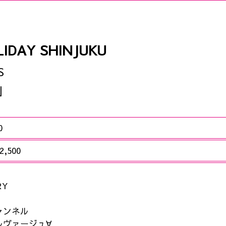
IDAY SHINJUKU
S
」
0
,500
RY
ャンネル
ルヴァージュ∀