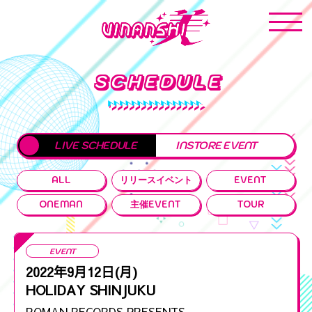
SCHEDULE
LIVE SCHEDULE
INSTORE EVENT
ALL
リリースイベント
EVENT
ONEMAN
主催EVENT
TOUR
EVENT
2022年9月12日(月)
HOLIDAY SHINJUKU
ROMAN RECORDS PRESENTS