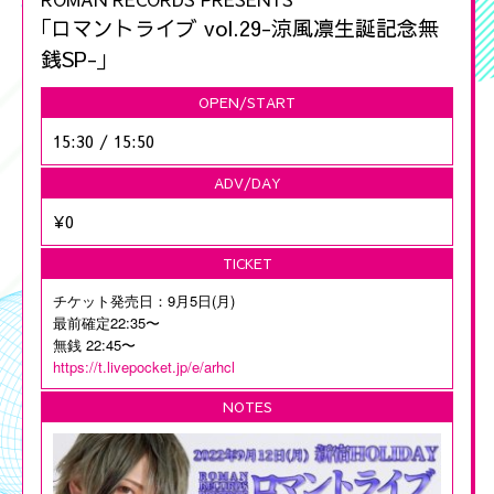
｢ロマントライブ vol.29-涼風凛生誕記念無
銭SP-｣
OPEN/START
15:30
/
15:50
ADV/DAY
¥0
TICKET
チケット発売日：9月5日(月)
最前確定22:35〜
無銭 22:45〜
https://t.livepocket.jp/e/arhcl
NOTES