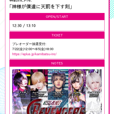
｢神様が僕達に天罰を下す刻｣
OPEN/START
12:30
/
13:10
TICKET
プレオーダー抽選受付:
7/22(金)12:00〜8/5(金)18:00
https://eplus.jp/kamibatsu-inc/
NOTES