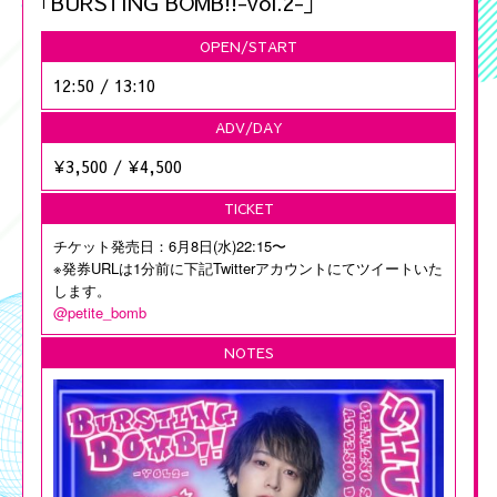
｢BURSTING BOMB!!-vol.2-｣
OPEN/START
12:50
/
13:10
ADV/DAY
¥3,500
/
¥4,500
TICKET
チケット発売日：6月8日(水)22:15〜
※発券URLは1分前に下記Twitterアカウントにてツイートいた
します。
@petite_bomb
NOTES