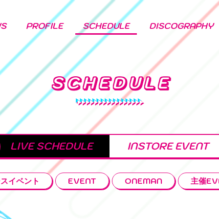
WS
PROFILE
SCHEDULE
DISCOGRAPHY
SCHEDULE
LIVE SCHEDULE
INSTORE EVENT
ースイベント
EVENT
ONEMAN
主催EV