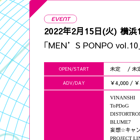
EVENT
2022年2月15日(火)
横浜1
｢MEN’S PONPO vol.10
未定
/
未
OPEN/START
￥4,000
/
￥4
ADV/DAY
VINANSHI
ToPDoG
DISTORTRO
BLUME7
妄想
キャ
☆
PROJECT LI