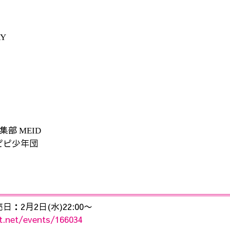
RY
集部
MEID
ピピ少年団
：2月2日(水)22:00〜
et.net/events/166034