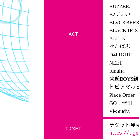
BUZZER.
B2takes!!
BLVCKBER
BLACK IRIS
ACT
ALL IN
ゆたばぶ
D≠LIGHT
NEET
Iunalia
楽遊
編
BOYS
トピアマル
Place Order
！皆川
GO
Vi-Stud'Z
チケット発売日
TICKET
https://tig