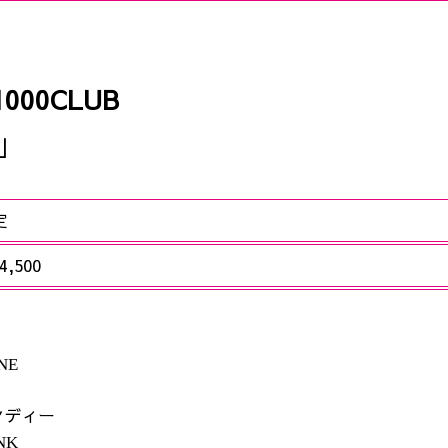
000CLUB
｣
定
,500
NE
ンディー
NK