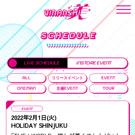
SCHEDULE
LIVE SCHEDULE
INSTORE EVENT
ALL
リリースイベント
EVENT
ONEMAN
主催EVENT
TOUR
EVENT
2022年2月1日(火)
HOLIDAY SHINJUKU