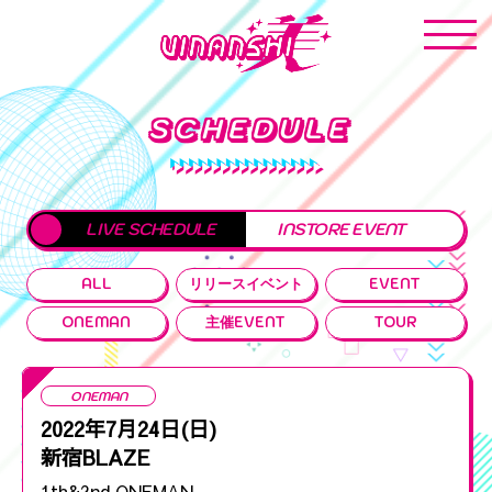
SCHEDULE
LIVE SCHEDULE
INSTORE EVENT
ALL
リリースイベント
EVENT
ONEMAN
主催EVENT
TOUR
ONEMAN
2022年7月24日(日)
新宿BLAZE
1th&2nd ONEMAN