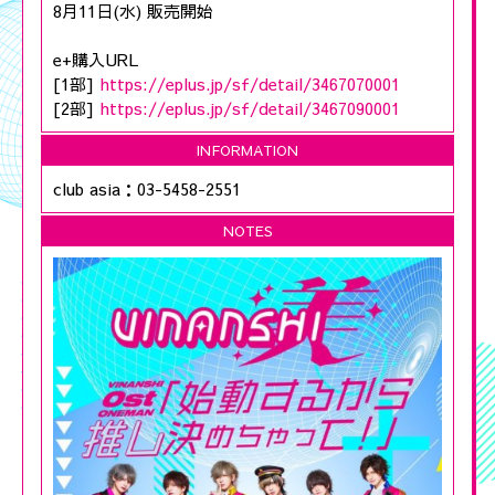
8月11日(水) 販売開始
e+購入URL
[1部]
https://eplus.jp/sf/detail/3467070001
[2部]
https://eplus.jp/sf/detail/3467090001
INFORMATION
club asia：03-5458-2551
NOTES