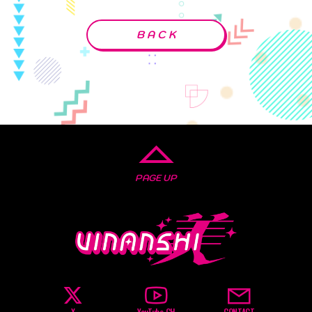
BACK
PAGE UP
X
YouTube CH
CONTACT